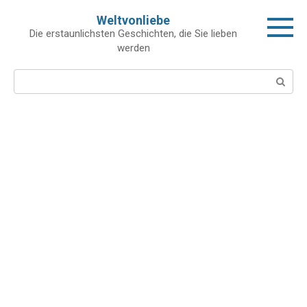
Skip
Weltvonliebe
to
Die erstaunlichsten Geschichten, die Sie lieben
content
werden
Search: