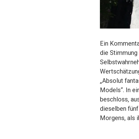
Ein Kommentar 
die Stimmung 
Selbstwahrneh
Wertschätzung 
„Absolut fanta
Models“. In ei
beschloss, au
dieselben fün
Morgens, als i