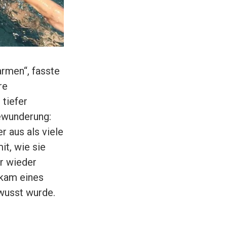
armen“, fasste
re
tiefer
Bewunderung:
r aus als viele
it, wie sie
r wieder
 kam eines
ewusst wurde.